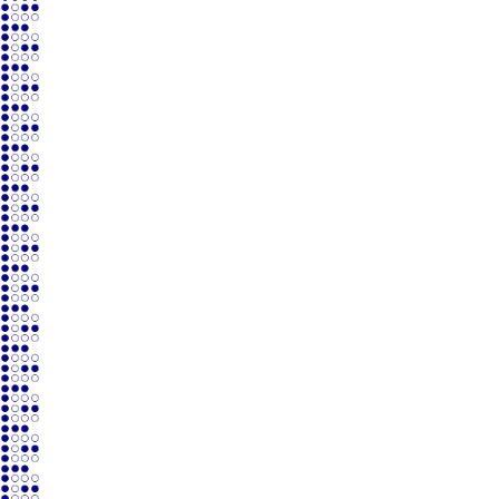
Ferroviario
Diseñamos y fabricamos procesos de preparación y
acabado ferroviario para grandes lineas y urbanos.
Renovables
Diseñamos y fabricamos líneas de tratamiento y
pintado de palas, protección de nacelles, colectores
solares, etc.