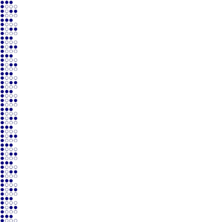
Industrial
Diseñamos y fabricamos líneas de tratamiento de
superficies para bienes de equipo y maquinaria,
construcción, envasado, piezas y otros sectores.
Aeronáutico
Diseñamos y fabricamos procesos de preparación y
acabado aeronáutico y de defensa.